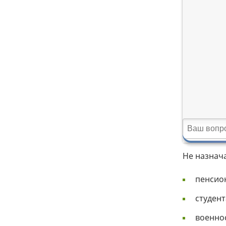
Не назнач
пенсио
студент
военно