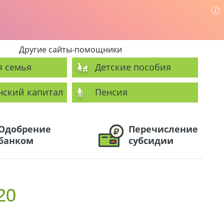
Другие сайты-помощники
я семья
Детские пособия
нский капитал
Пенсия
Одобрение
Перечисление
банком
субсидии
20