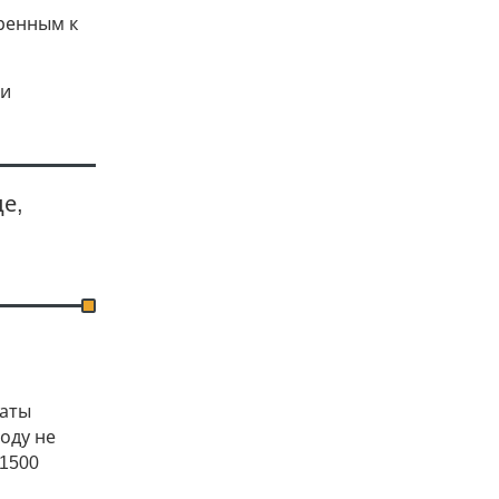
ренным к
 и
е,
латы
году не
 1500