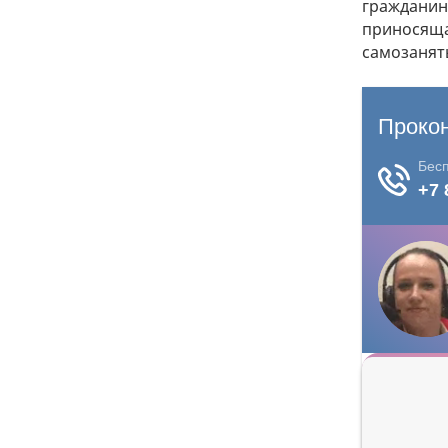
гражданина
приносяща
самозанят