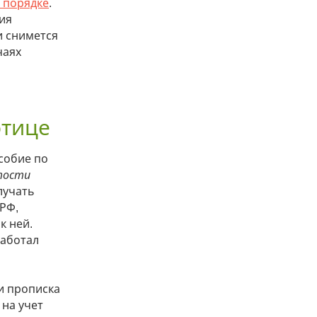
 порядке
.
ия
и снимется
чаях
отице
собие по
тости
лучать
 РФ,
к ней.
работал
ли прописка
 на учет