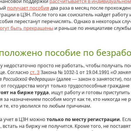
нансовой поддержки
рассчитывается в индивидуальном
ный
получает пособия
два раза в месяц после прохожден
рации в ЦЗН. После того как соискатель найдет работу 
особия перестанут перечислять. Однако в некоторых слу
огут быть прекращены
и раньше по инициативе службы
положено пособие по безраб
у недостаточно просто не работать, чтобы получать по
це. Согласно
ст. 3
Закона № 1032-1 от 19.04.1991
«О заня
в Российской Федерации»
(далее — закон о занятости), по
 от государства могут только трудоспособные граждане
тоят на бирже труда
, ищут работу и готовы приступить 
 за назначением пособия могут как те, кто никогда не 
 и те, кто уволился по любым причинам.
на учет в ЦЗН можно
только по месту регистрации
. Ес
 встать на биржу не получится. Кроме того, не поставят