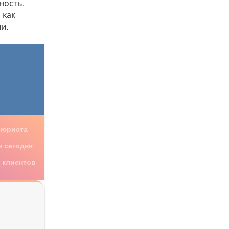
ность,
 как
и.