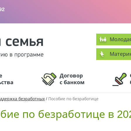
Молода
Матери
е
Договор
ьства
с банком
ддержка безработных
/
Пособие по безработице
бие по безработице в 20