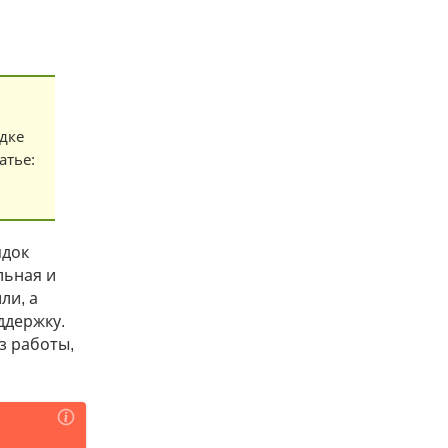
дке
атье:
ядок
льная и
ли, а
ддержку.
з работы,