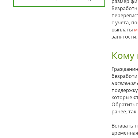
размер фи
Безработ
перерегист
с учета, п
выплаты
м
занятости.
Кому 
Гражданин
безработи
населения 
поддержку
которые
с
Обратиться
ранее, так
Вставать 
временная,