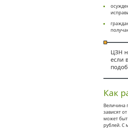
осужде
исправ
граждан
получа
ЦЗН н
если 
подоб
Как р
Величина 
зависят от
может быт
рублей. С 