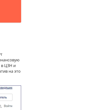
ут
финансовую
 в ЦЗН и
атив на это